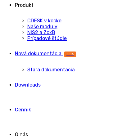
Produkt
CDESK v kocke
Naše moduly
NIS2 a ZokB
Prípadové štúdie
Nová dokumentácia
BETA
Stará dokumentácia
Downloads
Cenník
O nás