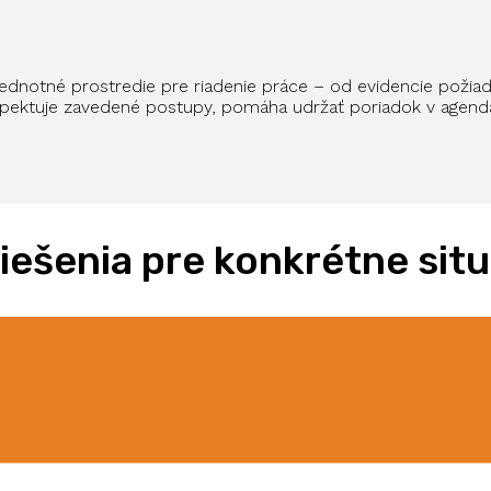
 jednotné prostredie pre riadenie práce – od evidencie požia
pektuje zavedené postupy, pomáha udržať poriadok v agendác
ešenia pre konkrétne situ