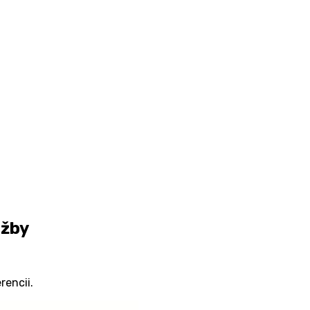
ržby
rencii.