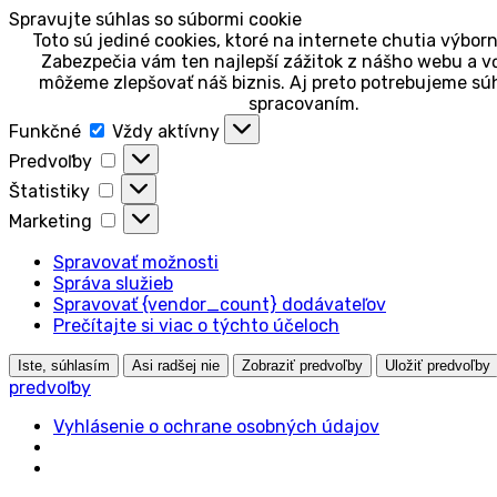
Spravujte súhlas so súbormi cookie
Toto sú jediné cookies, ktoré na internete chutia výbor
Zabezpečia vám ten najlepší zážitok z nášho webu a v
môžeme zlepšovať náš biznis. Aj preto potrebujeme súh
spracovaním.
Funkčné
Funkčné
Vždy aktívny
Predvoľby
Predvoľby
Štatistiky
Štatistiky
Marketing
Marketing
Spravovať možnosti
Správa služieb
Spravovať {vendor_count} dodávateľov
Prečítajte si viac o týchto účeloch
Iste, súhlasím
Asi radšej nie
Zobraziť predvoľby
Uložiť predvoľby
predvoľby
Vyhlásenie o ochrane osobných údajov