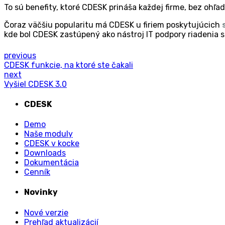
To sú benefity, ktoré CDESK prináša každej firme, bez ohľad
Čoraz väčšiu popularitu má CDESK u firiem poskytujúcich
kde bol CDESK zastúpený ako nástroj IT podpory riadenia s
previous
CDESK funkcie, na ktoré ste čakali
next
Vyšiel CDESK 3.0
CDESK
Demo
Naše moduly
CDESK v kocke
Downloads
Dokumentácia
Cenník
Novinky
Nové verzie
Prehľad aktualizácií