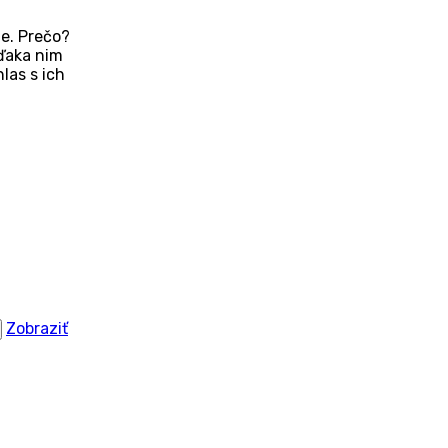
ne. Prečo?
ďaka nim
las s ich
Zobraziť