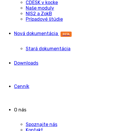
CDESK v kocke
Naše moduly
NIS2 a ZokB
Prípadové štúdie
Nová dokumentácia
BETA
Stará dokumentácia
Downloads
Cenník
O nás
Spoznajte nás
Kontakt