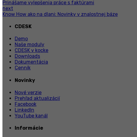
Prinášame vylepšenia práce s faktúrami
next
Know How ako na dlani: Novinky v znalostnej báze
CDESK
Demo
Naše moduly
CDESK v kocke
Downloads
Dokumentácia
Cenník
Novinky
Nové verzie
Prehľad aktualizácií
Facebook
LinkedIn
YouTube kanál
Informácie