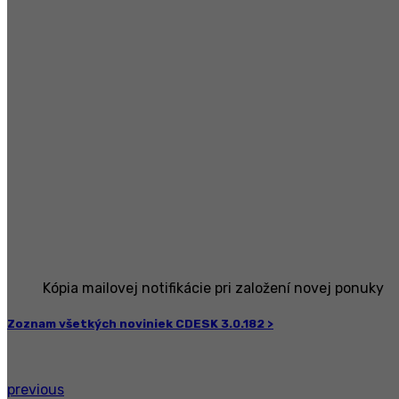
Kópia mailovej notifikácie pri založení novej ponuky
Zoznam všetkých noviniek CDESK 3.0.182 >
previous