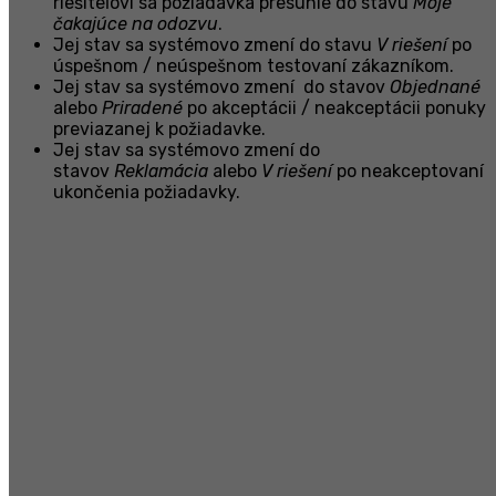
riešiteľovi sa požiadavka presunie do stavu
Moje
čakajúce na odozvu
.
Jej stav sa systémovo zmení do stavu
V riešení
po
úspešnom / neúspešnom testovaní zákazníkom.
Jej stav sa systémovo zmení do stavov
Objednané
alebo
Priradené
po akceptácii / neakceptácii ponuky
previazanej k požiadavke.
Jej stav sa systémovo zmení do
stavov
Reklamácia
alebo
V riešení
po neakceptovaní
ukončenia požiadavky.