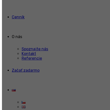
Cenník
O nás
Spoznajte nás
Kontakt
Referencie
Začať zadarmo