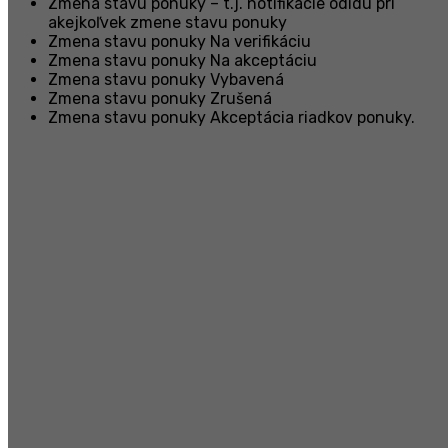
Zmena stavu ponuky – t.j. notifikácie odídu pri
akejkoľvek zmene stavu ponuky
Zmena stavu ponuky Na verifikáciu
Zmena stavu ponuky Na akceptáciu
Zmena stavu ponuky Vybavená
Zmena stavu ponuky Zrušená
Zmena stavu ponuky Akceptácia riadkov ponuky.