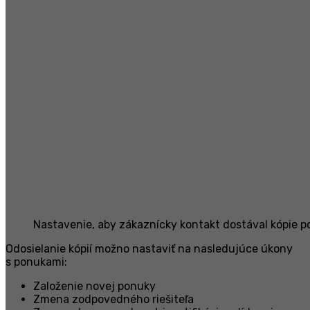
Nastavenie, aby zákaznícky kontakt dostával kópie 
Odosielanie kópií možno nastaviť na nasledujúce úkony
s ponukami:
Založenie novej ponuky
Zmena zodpovedného riešiteľa