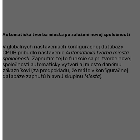
Automatická tvorba miesta po založení novej spoločnosti
V globálnych nastaveniach konfiguračnej databázy
CMDB pribudlo nastavenie
Automatická tvorba miesta
spoločnosti
. Zapnutím tejto funkcie sa pri tvorbe novej
spoločnosti automaticky vytvorí aj miesto danému
zákazníkovi (za predpokladu, že máte v konfiguračnej
databáze zapnutú hlavnú skupinu
Miesta
).