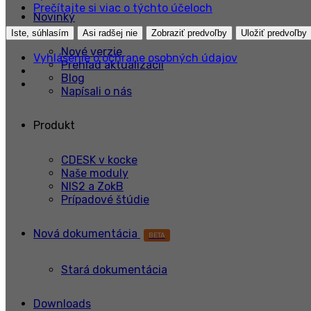
Prečítajte si viac o týchto účeloch
Novinky
Iste, súhlasím
Asi radšej nie
Zobraziť predvoľby
Uložiť predvoľby
Nové verzie
Vyhlásenie o ochrane osobných údajov
Prehľad aktualizácií
Blog
Napísali o nás
Produkt
CDESK v kocke
Naše moduly
NIS2 a ZokB
Prípadové štúdie
Nová dokumentácia
BETA
Stará dokumentácia
Downloads