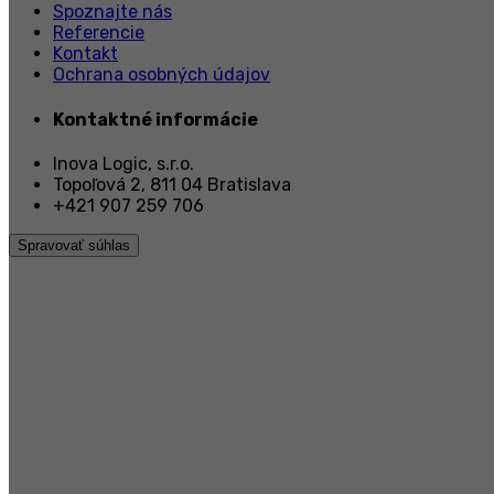
Spoznajte nás
Referencie
Kontakt
Ochrana osobných údajov
Kontaktné informácie
Inova Logic, s.r.o.
Topoľová 2, 811 04 Bratislava
+421 907 259 706
Spravovať súhlas