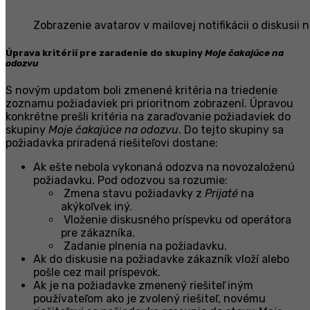
Zobrazenie avatarov v mailovej notifikácii o diskusii 
Úprava kritérií pre zaradenie do skupiny
Moje čakajúce na
odozvu
S novým updatom boli zmenené kritéria na triedenie
zoznamu požiadaviek pri prioritnom zobrazení. Úpravou
konkrétne prešli kritéria na zaraďovanie požiadaviek do
skupiny
Moje čakajúce na odozvu
. Do tejto skupiny sa
požiadavka priradená riešiteľovi dostane:
Ak ešte nebola vykonaná odozva na novozaloženú
požiadavku. Pod odozvou sa rozumie:
Zmena stavu požiadavky z
Prijaté
na
akýkoľvek iný.
Vloženie diskusného príspevku od operátora
pre zákazníka.
Zadanie plnenia na požiadavku.
Ak do diskusie na požiadavke zákazník vloží alebo
pošle cez mail príspevok.
Ak je na požiadavke zmenený riešiteľ iným
používateľom ako je zvolený riešiteľ, novému