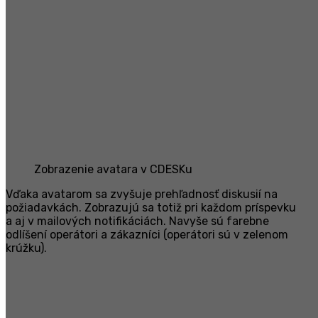
Zobrazenie avatara v CDESKu
Vďaka avatarom sa zvyšuje prehľadnosť diskusií na
požiadavkách. Zobrazujú sa totiž pri každom príspevku
a aj v mailových notifikáciách. Navyše sú farebne
odlíšení operátori a zákazníci (operátori sú v zelenom
krúžku).