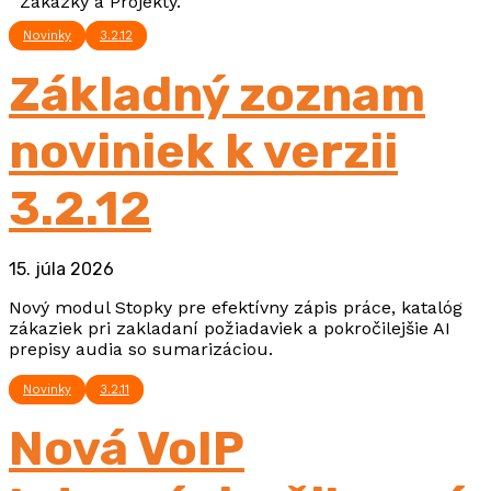
Zákazky a Projekty.
Novinky
3.2.12
Základný zoznam
noviniek k verzii
3.2.12
15. júla 2026
Nový modul Stopky pre efektívny zápis práce, katalóg
zákaziek pri zakladaní požiadaviek a pokročilejšie AI
prepisy audia so sumarizáciou.
Novinky
3.2.11
Nová VoIP