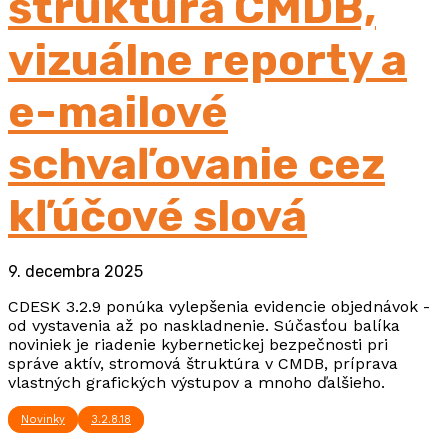
štruktúra CMDB,
vizuálne reporty a
e-mailové
schvaľovanie cez
kľúčové slová
9. decembra 2025
CDESK 3.2.9 ponúka vylepšenia evidencie objednávok -
od vystavenia až po naskladnenie. Súčasťou balíka
noviniek je riadenie kybernetickej bezpečnosti pri
správe aktív, stromová štruktúra v CMDB, príprava
vlastných grafických výstupov a mnoho ďalšieho.
Novinky
3.2.8.18