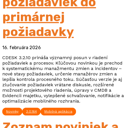
požiadaviek do
primárnej
požiadavky
16. februára 2026
CDESK 3.2.10 prináša významný posun v riadení
požiadaviek a procesov. Kľúčovou novinkou je prechod
k systematickému manažmentu zmien a incidentov –
nové stavy požiadaviek, určenie manažérov zmien a
lepšia kontrola procesného toku. Súčasťou verzie je aj
zlučovanie požiadaviek vrátane diskusie, rozšírené
možnosti projektového riadenia, úpravy v CMDB a
Evidencii majetku, vylepšené schvaľovanie, notifikácie a
optimalizácie mobilného rozhrania.
Novinky
3.0.164
Mobilná aplikácia
Zoznam noviniek a