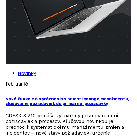
Novinky
február
16
Nové funkcie a oprávnenia v oblasti change manažmentu,
zlučovanie požiadaviek do primárnej požiadavky
CDESK 3.2.10 prináša významný posun v riadení
požiadaviek a procesov. Kľúčovou novinkou je
prechod k systematickému manažmentu zmien a
incidentov – nové stavy požiadaviek, určenie