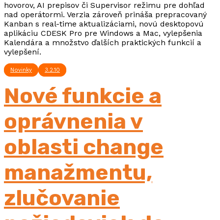
hovorov, AI prepisov či Supervisor režimu pre dohľad
nad operátormi. Verzia zároveň prináša prepracovaný
Kanban s real-time aktualizáciami, novú desktopovú
aplikáciu CDESK Pro pre Windows a Mac, vylepšenia
Kalendára a množstvo ďalších praktických funkcií a
vylepšení.
Novinky
3.2.10
Nové funkcie a
oprávnenia v
oblasti change
manažmentu,
zlučovanie