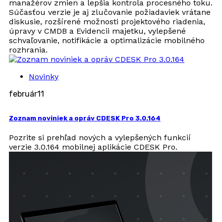
manažérov zmien a lepšia kontrola procesného toku.
Súčasťou verzie je aj zlučovanie požiadaviek vrátane
diskusie, rozšírené možnosti projektového riadenia,
úpravy v CMDB a Evidencii majetku, vylepšené
schvaľovanie, notifikácie a optimalizácie mobilného
rozhrania.
Novinky
február
11
Zoznam noviniek a opráv CDESK Pro 3.0.164
Pozrite si prehľad nových a vylepšených funkcií
verzie 3.0.164 mobilnej aplikácie CDESK Pro.