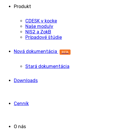
Produkt
CDESK v kocke
Naše moduly
NIS2 a ZokB
Prípadové štúdie
Nová dokumentácia
BETA
Stará dokumentácia
Downloads
Cenník
O nás