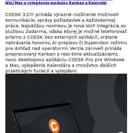
Win/Mac a vylepšenia modulov Kanban a Kalendár
CDESK 3.2.11 prináša výrazné rozšírenie možností
komunikácie, správy požiadaviek a každodennej
práce. Najväčšou novinkou je nová VoIP integrácia so
službou Zadarma, vďaka ktorej je možné telefonovať
priamo z CDESK bez externých aplikácií, vrátane
nahrávania hovorov, AI prepisov či Supervisor režimu
pre dohľad nad operátormi. Verzia zároveň prináša
prepracovaný Kanban s real-time aktualizáciami,
novú desktopovú aplikáciu CDESK Pro pre Windows
a Mac, vylepšenia Kalendára a množstvo ďalších
praktických funkcií a vylepšení.