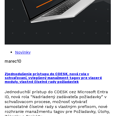
Novinky
marec
10
Zjednodušenie prístupu do CDESK, nová rola v
schvaľovaní, vylepšený manažment tagov pre viaceré
moduly, vlastné číselné rady požiadaviek
Jednoduchší prístup do CDESK cez Microsoft Entra
ID, nová rola “Nadriadený zadávateľa požiadavky” v
schvaľovacom procese, možnosť vytvárať
samostatné číselné rady s vlastným prefixom, nové
rozhranie manažmentu tagov pre Požiadavky, Úlohy,