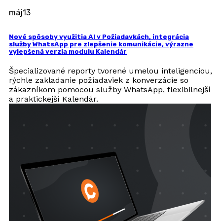
máj
13
Nové spôsoby využitia AI v Požiadavkách, integrácia
služby WhatsApp pre zlepšenie komunikácie, výrazne
vylepšená verzia modulu Kalendár
Špecializované reporty tvorené umelou inteligenciou,
rýchle zakladanie požiadaviek z konverzácie so
zákazníkom pomocou služby WhatsApp, flexibilnejší
a praktickejší Kalendár.