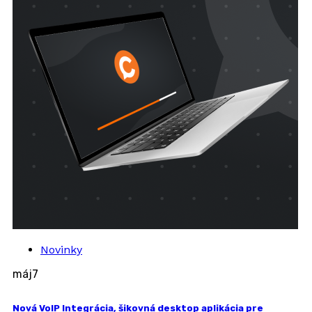
Novinky
máj
7
Nová VoIP Integrácia, šikovná desktop aplikácia pre