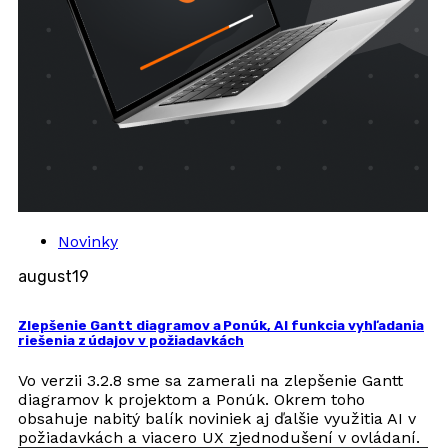
Novinky
august
19
Zlepšenie Gantt diagramov a Ponúk, AI funkcia vyhľadania
riešenia z údajov v požiadavkách
Vo verzii 3.2.8 sme sa zamerali na zlepšenie Gantt
diagramov k projektom a Ponúk. Okrem toho
obsahuje nabitý balík noviniek aj ďalšie využitia AI v
požiadavkách a viacero UX zjednodušení v ovládaní.