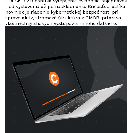
CDESK 3.2.9 ponúka vylepšenia evidencie objednávok
- od vystavenia až po naskladnenie. Súčasťou balíka
noviniek je riadenie kybernetickej bezpečnosti pri
správe aktív, stromová štruktúra v CMDB, príprava
vlastných grafických výstupov a mnoho ďalšieho.