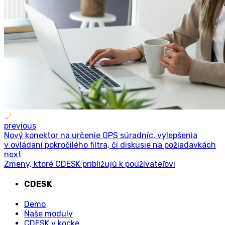
previous
Nový konektor na určenie GPS súradníc, vylepšenia
v ovládaní pokročilého filtra, či diskusie na požiadavkách
next
Zmeny, ktoré CDESK približujú k používateľovi
CDESK
Demo
Naše moduly
CDESK v kocke