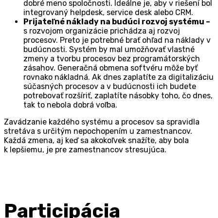
dobré meno spoločnosti. Ideálne je, aby v riešení bol
integrovaný helpdesk, service desk alebo CRM.
Prijateľné náklady na budúci rozvoj systému –
s rozvojom organizácie prichádza aj rozvoj
procesov. Preto je potrebné brať ohľad na náklady v
budúcnosti. Systém by mal umožňovať vlastné
zmeny a tvorbu procesov bez programátorských
zásahov. Generačná obmena softvéru môže byť
rovnako nákladná. Ak dnes zaplatíte za digitalizáciu
súčasných procesov a v budúcnosti ich budete
potrebovať rozšíriť, zaplatíte násobky toho, čo dnes,
tak to nebola dobrá voľba.
Zavádzanie každého systému a procesov sa spravidla
stretáva s určitým nepochopením u zamestnancov.
Každá zmena, aj keď sa akokoľvek snažíte, aby bola
k lepšiemu, je pre zamestnancov stresujúca.
Participácia