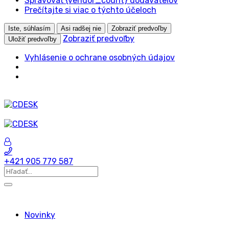
Spravovať {vendor_count} dodávateľov
Prečítajte si viac o týchto účeloch
Iste, súhlasím
Asi radšej nie
Zobraziť predvoľby
Zobraziť predvoľby
Uložiť predvoľby
Vyhlásenie o ochrane osobných údajov
+421 905 779 587
Novinky