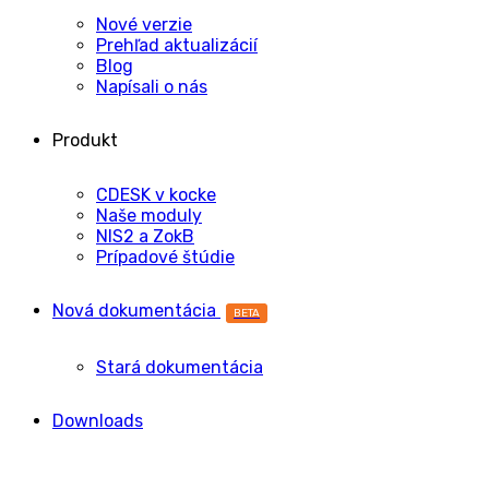
Nové verzie
Prehľad aktualizácií
Blog
Napísali o nás
Produkt
CDESK v kocke
Naše moduly
NIS2 a ZokB
Prípadové štúdie
Nová dokumentácia
BETA
Stará dokumentácia
Downloads