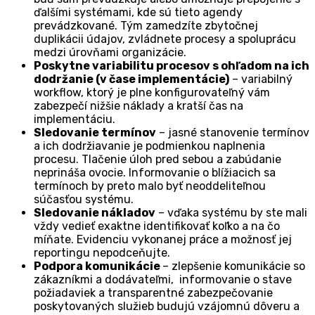
ďalšími systémami, kde sú tieto agendy
prevádzkované. Tým zamedzíte zbytočnej
duplikácii údajov, zvládnete procesy a spoluprácu
medzi úrovňami organizácie.
Poskytne variabilitu procesov s ohľadom na ich
dodržanie (v čase implementácie)
– variabilný
workflow, ktorý je plne konfigurovateľný vám
zabezpečí nižšie náklady a kratší čas na
implementáciu.
Sledovanie termínov
– jasné stanovenie termínov
a ich dodržiavanie je podmienkou naplnenia
procesu. Tlačenie úloh pred sebou a zabúdanie
neprináša ovocie. Informovanie o blížiacich sa
termínoch by preto malo byť neoddeliteľnou
súčasťou systému.
Sledovanie nákladov
– vďaka systému by ste mali
vždy vedieť exaktne identifikovať koľko a na čo
míňate. Evidenciu vykonanej práce a možnosť jej
reportingu nepodceňujte.
Podpora komunikácie
– zlepšenie komunikácie so
zákazníkmi a dodávateľmi, informovanie o stave
požiadaviek a transparentné zabezpečovanie
poskytovaných služieb budujú vzájomnú dôveru a