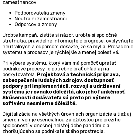
zamestnancov:
Podporovatelia zmeny
Neutrálni zamestnanci
Odporcovia zmeny
Urobte kampaň, zistite si názor, urobte si spoločné
stretnutia, pravidelne informujte o progrese, ovplyvňujte
neutrálnych a odporcom dokážte, že sa mýlia. Presadenie
systému a procesov je rýchlejšie a menej bolestivé.
Pri výbere systému, ktorý vám má pomôcť upratať
podnikové procesy je potrebné brať ohľad aj na
poskytovateľa.
Projektová a technická príprava,
zabezpečenie ľudských zdrojov, dostupnosť
podpory pri implementácii, rozvoji a udržiavaní
systému je rovnako dôležitá, ako jeho funkčnosť.
Skúsenosti dodávateľa sú preto pri výbere
softvéru nesmierne dôležité.
Digitalizácia na všetkých úrovniach organizácie a tiež aj
smerom von je esenciálnou záležitosťou pre prežitie
spoločností v dnešnej neistej dobe pandémie a
zhoršujúceho sa podnikateľského prostredia.