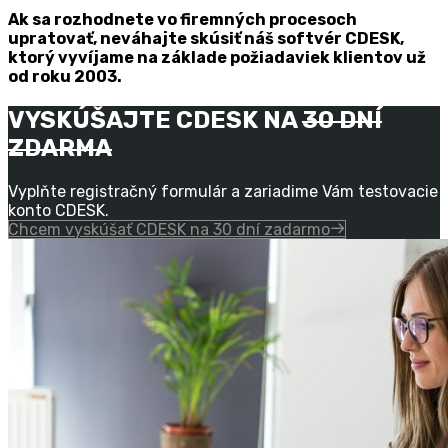
Ak sa rozhodnete vo firemných procesoch
upratovať, neváhajte skúsiť náš softvér CDESK,
ktorý vyvíjame na základe požiadaviek klientov už
od roku 2003.
VYSKÚŠAJTE CDESK NA
30 DNÍ
ZDARMA
Vyplňte registračný formulár a zariadime Vám testovacie
konto CDESK.
Chcem vyskúšať CDESK na 30 dní zadarmo