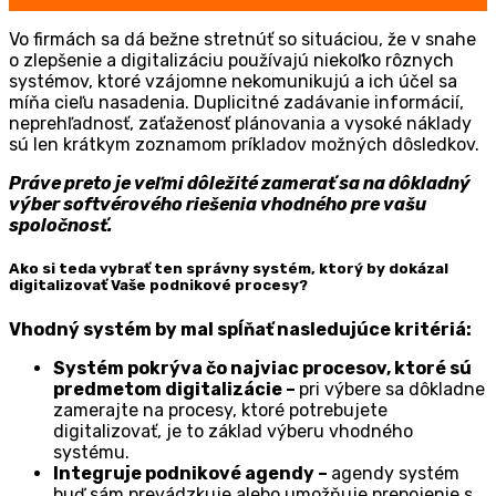
Vo firmách sa dá bežne stretnúť so situáciou, že v snahe
o zlepšenie a digitalizáciu používajú niekoľko rôznych
systémov, ktoré vzájomne nekomunikujú a ich účel sa
míňa cieľu nasadenia. Duplicitné zadávanie informácií,
neprehľadnosť, zaťaženosť plánovania a vysoké náklady
sú len krátkym zoznamom príkladov možných dôsledkov.
Práve preto je veľmi dôležité zamerať sa na dôkladný
výber softvérového riešenia vhodného pre vašu
spoločnosť.
Ako si teda vybrať ten správny systém, ktorý by dokázal
digitalizovať Vaše podnikové procesy?
Vhodný systém by mal spĺňať nasledujúce kritériá:
Systém pokrýva čo najviac procesov, ktoré sú
predmetom digitalizácie –
pri výbere sa dôkladne
zamerajte na procesy, ktoré potrebujete
digitalizovať, je to základ výberu vhodného
systému.
Integruje podnikové agendy –
agendy systém
buď sám prevádzkuje alebo umožňuje prepojenie s