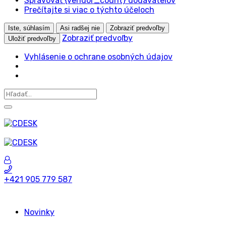
Spravovať {vendor_count} dodávateľov
Prečítajte si viac o týchto účeloch
Iste, súhlasím
Asi radšej nie
Zobraziť predvoľby
Zobraziť predvoľby
Uložiť predvoľby
Vyhlásenie o ochrane osobných údajov
+421 905 779 587
Novinky