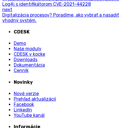
Log4j s identifikátorom CVE-2021-44228
next
Digitalizácia procesov? Poradíme, ako vybrať a nasadiť
vhodný systém.
CDESK
Demo
Naše moduly
CDESK v kocke
Downloads
Dokumentácia
Cenník
Novinky
Nové verzie
Prehľad aktualizácií
Facebook
LinkedIn
YouTube kanál
Informácie