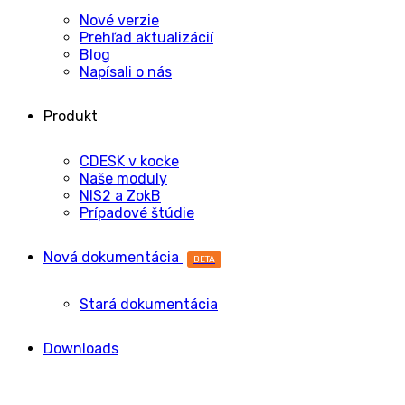
Nové verzie
Prehľad aktualizácií
Blog
Napísali o nás
Produkt
CDESK v kocke
Naše moduly
NIS2 a ZokB
Prípadové štúdie
Nová dokumentácia
BETA
Stará dokumentácia
Downloads