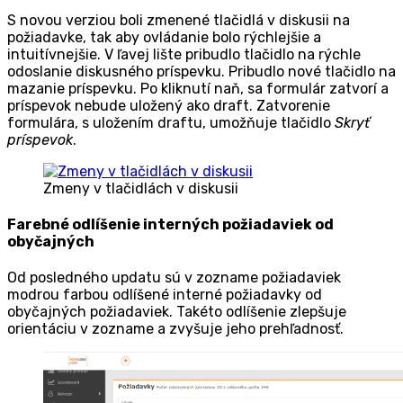
S novou verziou boli zmenené tlačidlá v diskusii na
požiadavke, tak aby ovládanie bolo rýchlejšie a
intuitívnejšie. V ľavej lište pribudlo tlačidlo na rýchle
odoslanie diskusného príspevku. Pribudlo nové tlačidlo na
mazanie príspevku. Po kliknutí naň, sa formulár zatvorí a
príspevok nebude uložený ako draft. Zatvorenie
formulára, s uložením draftu, umožňuje tlačidlo
Skryť
príspevok
.
Zmeny v tlačidlách v diskusii
Farebné odlíšenie interných požiadaviek od
obyčajných
Od posledného updatu sú v zozname požiadaviek
modrou farbou odlíšené interné požiadavky od
obyčajných požiadaviek. Takéto odlíšenie zlepšuje
orientáciu v zozname a zvyšuje jeho prehľadnosť.