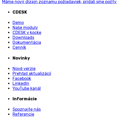
Máme nový dizajn zoznamu požiadaviek, pridali sme počty 
CDESK
Demo
Naše moduly
CDESK v kocke
Downloads
Dokumentácia
Cenník
Novinky
Nové verzie
Prehľad aktualizácií
Facebook
LinkedIn
YouTube kanál
Informácie
Spoznajte nás
Referencie