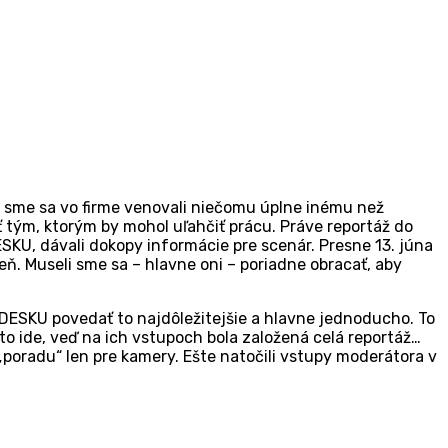
eň sme sa vo firme venovali niečomu úplne inému než
 tým, ktorým by mohol uľahčiť prácu. Práve reportáž do
SKU, dávali dokopy informácie pre scenár. Presne 13. júna
ň. Museli sme sa – hlavne oni – poriadne obracať, aby
CDESKU povedať to najdôležitejšie a hlavne jednoducho. To
to ide, veď na ich vstupoch bola založená celá reportáž…
 „poradu“ len pre kamery. Ešte natočili vstupy moderátora v