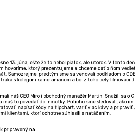
ne 13. júna, ešte že to nebol piatok, ale utorok. V tento d
rom hovoríme, ktorý prezentujeme a chceme dať o ňom vedieť
ormát. Samozrejme, predtým sme sa venovali podkladom o CDE
 Straka s kolegom kameramanom a bol z toho celý filmovací de
mali náš CEO Miro i obchodný manažér Martin. Snažili sa o 
a máš to povedať do minútky. Potichu sme sledovali, ako im 
ovať, napísať kódy na flipchart, variť viac kávy a pripraviť
ými klientami, ktorí ochotne súhlasili s natáčaním.
k pripravený na