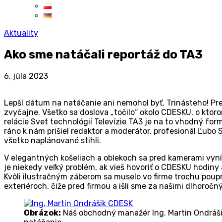
Aktuality
Ako sme natáčali reportáž do TA3
6. júla 2023
Lepší dátum na natáčanie ani nemohol byť. Trinásteho! Pres
zvyčajne. Všetko sa doslova „točilo“ okolo CDESKU, o kto
relácie Svet technológií Televízie TA3 je na to vhodný f
ráno k nám prišiel redaktor a moderátor, profesionál Ľubo
všetko naplánované stihli.
V elegantných košeliach a oblekoch sa pred kamerami vyní
je niekedy veľký problém, ak vieš hovoriť o CDESKU hodiny 
Kvôli ilustračným záberom sa muselo vo firme trochu pouprat
exteriéroch, čiže pred firmou a išli sme za našimi dlhoročn
Obrázok:
Náš obchodný manažér Ing. Martin Ondráši