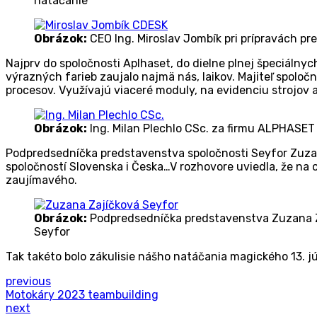
natáčanie
Obrázok:
CEO Ing. Miroslav Jombík pri prípravách p
Najprv do spoločnosti Aplhaset, do dielne plnej špeciálnyc
výrazných farieb zaujalo najmä nás, laikov. Majiteľ spoločn
procesov. Využívajú viaceré moduly, na evidenciu strojov a 
Obrázok:
Ing. Milan Plechlo CSc. za firmu ALPHASET
Podpredsedníčka predstavenstva spoločnosti Seyfor Zuzana
spoločností Slovenska i Česka…V rozhovore uviedla, že na
zaujímavého.
Obrázok:
Podpredsedníčka predstavenstva Zuzana Z
Seyfor
Tak takéto bolo zákulisie nášho natáčania magického 13. jú
previous
Motokáry 2023 teambuilding
next