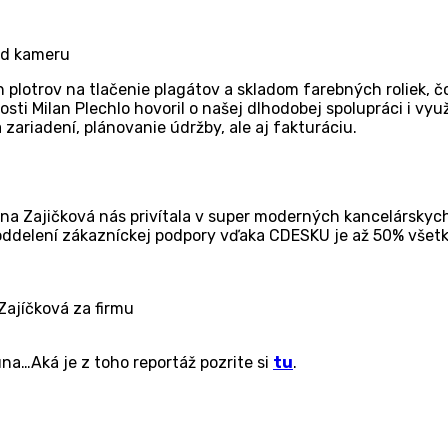
red kameru
h plotrov na tlačenie plagátov a skladom farebných roliek, č
osti Milan Plechlo hovoril o našej dlhodobej spolupráci i vyu
zariadení, plánovanie údržby, ale aj fakturáciu.
 Zajičková nás privítala v super moderných kancelárskych p
 oddelení zákazníckej podpory vďaka CDESKU je až 50% všetk
ajíčková za firmu
na…Aká je z toho reportáž pozrite si
tu
.