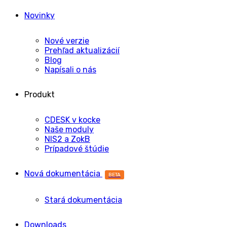
Novinky
Nové verzie
Prehľad aktualizácií
Blog
Napísali o nás
Produkt
CDESK v kocke
Naše moduly
NIS2 a ZokB
Prípadové štúdie
Nová dokumentácia
BETA
Stará dokumentácia
Downloads