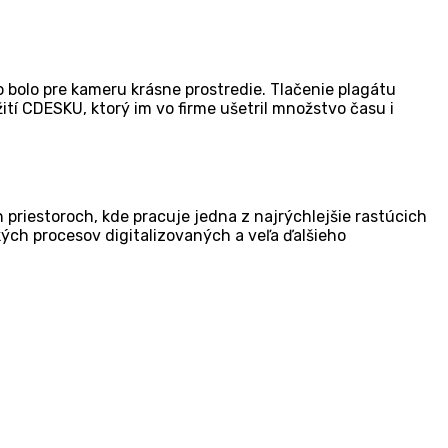
o bolo pre kameru krásne prostredie. Tlačenie plagátu
žití CDESKU, ktorý im vo firme ušetril množstvo času i
riestoroch, kde pracuje jedna z najrýchlejšie rastúcich
ých procesov digitalizovaných a veľa ďalšieho