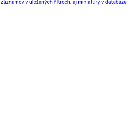
záznamov v uložených filtroch, aj miniatúry v databáze