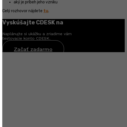
aký je príbeh jeho vzniku
Celý rozhovor nájdete
tu
.
Vyskúšajte CDESK na
30 dní zadarmo
Naplánujte si ukážku a zriadime vám
testovacie konto CDESK.
Začať zadarmo