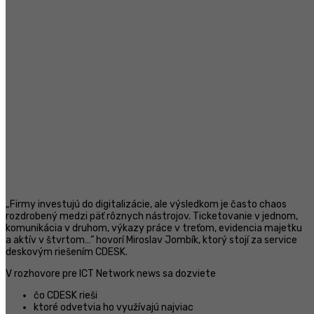
„Firmy investujú do digitalizácie, ale výsledkom je často chaos
rozdrobený medzi päť rôznych nástrojov. Ticketovanie v jednom,
komunikácia v druhom, výkazy práce v treťom, evidencia majetku
a aktív v štvrtom…” hovorí Miroslav Jombík, ktorý stojí za service
deskovým riešením CDESK.
V rozhovore pre ICT Network news sa dozviete
čo CDESK rieši
ktoré odvetvia ho využívajú najviac