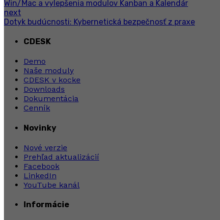
Win/Mac a vylepšenia modulov Kanban a Kalendár
next
Dotyk budúcnosti: Kybernetická bezpečnosť z praxe
CDESK
Demo
Naše moduly
CDESK v kocke
Downloads
Dokumentácia
Cenník
Novinky
Nové verzie
Prehľad aktualizácií
Facebook
LinkedIn
YouTube kanál
Informácie