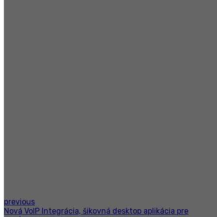
previous
Nová VoIP Integrácia, šikovná desktop aplikácia pre