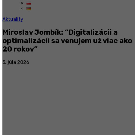
Aktuality
Miroslav Jombík: “Digitalizácii a
optimalizácii sa venujem už viac ako
20 rokov”
5. júla 2026