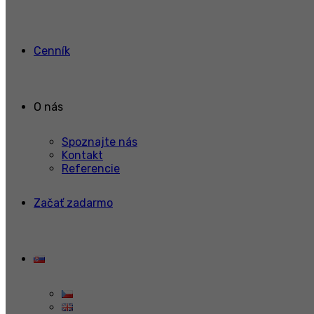
Cenník
O nás
Spoznajte nás
Kontakt
Referencie
Začať zadarmo