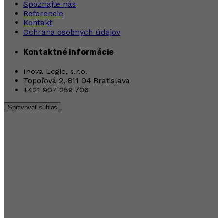
Spoznajte nás
Referencie
Kontakt
Ochrana osobných údajov
Kontaktné informácie
Inova Logic, s.r.o.
Topoľová 2, 811 04 Bratislava
+421 907 259 706
Spravovať súhlas