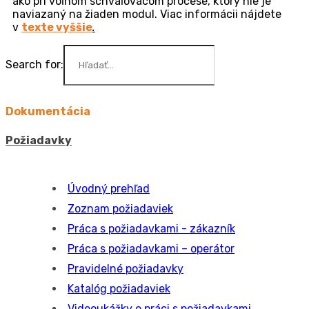
z: informácie, že ide o voľný schvaľovací proces, čísla
požiadavky a jej názvu. V poli
Popis
sa zas predvyplní
popis požiadavky, z ktorej je schvaľovací proces
vytváraný.
Vyjadrenie sa ku voľnému schvaľovaniu s väzbou
na požiadavku
Potom ako je na požiadavku pridaný voľný schvaľovací
proces, nad formulárom požiadavky sa zobrazí tlačidlo
s názvom schvaľovacieho procesu. Ak je toto tlačidlo
zafarbené modrou farbou, znamená to, že schvaľovací
proces čaká na schválenie.