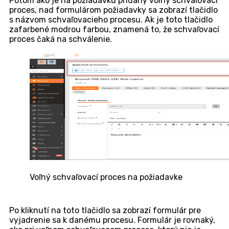
a skupiny -> Používatelia
-> konkrétny používateľ ->
záložka
Oprávnenia -> Schvaľovanie -> Voľné
schvaľovanie – záznamy.)
Tlačidlo pre pridanie voľného schvaľovania na poži
Po kliknutí na tlačidlo
Akcia
sa zobrazí rovnaký
formulár ako pri
vytváraní voľného schvaľovacieho
procesu bez väzby na modul
. V poli
Názov
schvaľovacieho procesu
sa predvyplní názov zložený