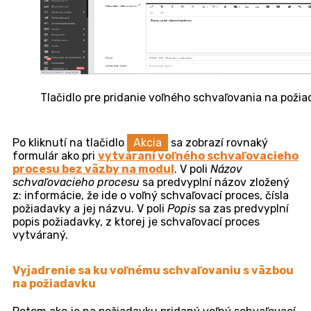
Voľné schvaľovanie s väzbou na požiadavku
Založenie schvaľovacieho procesu voľného
schvaľovania s väzbou na požiadavku
Voľné schvaľovanie je tiež vhodné použiť v prípade, že
pri riešení požiadavky nastane situácia, že ďalší postup
si vyžaduje schválenie. Napríklad môže ísť o schválenie
nákupu nového pevného disku, na požiadavke
týkajúcej sa opravy počítača.
Voľné schvaľovanie je možné pridávať iba na
vytvorenú požiadavku a nie počas jej tvorby. Postup
vytvárania požiadavky nájdete v
tomto texte
. Pre
vytvorenie schvaľovacieho procesu na požiadavke
kliknite na tlačidlo
Akcia
a vyberte možnosť
Vytvoriť proces voľného schvaľovania
. Ak sa táto
možnosť vo výbere neponúka, je potrebné
skontrolovať, či má pridelené oprávnenie na vytváranie
procesov voľného schvaľovania. (
Používatelia