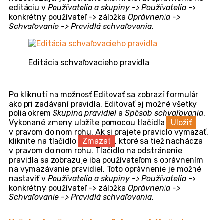
Povinné
– každý používateľ, ktorý sa rozhodne návrh
schváliť, bude musieť vložiť poznámku s odôvodnením
svojho rozhodnutia.
Nepovinné
– schválenie návrhu bude možné aj bez
vloženia poznámky.
Poznámka pre zamietnutie
Povinné
– každý používateľ, ktorý sa rozhodne návrh
zamietnuť, bude musieť vložiť poznámku
s odôvodnením svojho rozhodnutia.
Nepovinné
– zamietnutie návrhu bude možné aj bez
vloženia poznámky.
Pravidlo uložíte pomocou tlačidla
Uložiť
, ktoré sa
nachádza v pravom dolnom rohu. Keď je pravidlo
vytvorené, je možné ho použiť vo voľnom schvaľovaní
bez väzby na modul, alebo s väzbou na už založenú
požiadavku. Viac nájdete nižšie v texte, v odsekoch
Voľné schvaľovanie bez väzby na akýkoľvek
modul
a
Voľné schvaľovanie s väzbou na
požiadavku
.