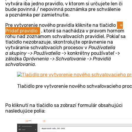
Voľné schvaľovanie s väzbou na požiadavku
Prečo používať voľné schvaľovanie
Voľné schvaľovanie na rozdiel od schvaľovania
zadefinovaného v šablóne požiadavky je možné
pridávať samostatne, alebo na požiadavku kedykoľvek
od jej založenia. Vďaka tomu funkcia voľného
schvaľovania ponúka dynamické a jednoduché
riešenie pre každú situáciu, ktorá si vyžaduje
schválenie. Voľné schvaľovanie si vyžaduje definíciu
iba jedného pravidla, ktoré bude globálne určovať
parametre všetkých schvaľovacích procesov voľného
schvaľovania.
Založenie pravidla pre voľné schvaľovanie
Aby bolo možné voľné schvaľovanie používať, je
potrebné najskôr preň definovať schvaľovacie pravidlo,
v časti
Schvaľovanie -> Pravidlá schvaľovania
. Prístup