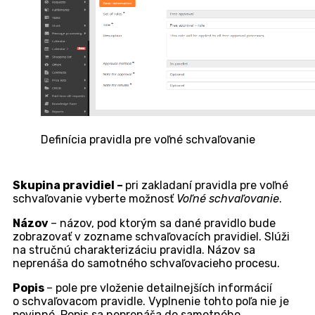
k tomuto modulu je riadený oprávneniami. Pokiaľ sa
v menu nezobrazuje, skontrolujte oprávnenia v časti
Používatelia a skupiny -> Používatelia
-> konkrétny
používateľ -> záložka
Oprávnenia -> Schvaľovanie ->
Pravidlá schvaľovania
.
Po kliknutí na modul
Pravidlá schvaľovania,
sa zobrazí
zoznam všetkých schvaľovacích procesov
používaných v CDESKu. Pri voľnom schvaľovaní sa
vytvára iba jedno pravidlo, v ktorom si určujete len či
bude povinná / nepovinná poznámka pre schválenie
a poznámka per zamietnutie.
Pre vytvorenie nového pravidla kliknite na tlačidlo
+
Pridať pravidlo
, ktoré sa nachádza v pravom hornom
rohu nad zoznamom schvaľovacích pravidiel. Pokiaľ sa
tlačidlo nezobrazuje, skontrolujte oprávnenie na
vytváranie schvaľovacích procesov v
Používatelia
a skupiny -> Používatelia
-> konkrétny používateľ ->
záložka
Oprávnenia -> Schvaľovanie -> Pravidlá
schvaľovania
.