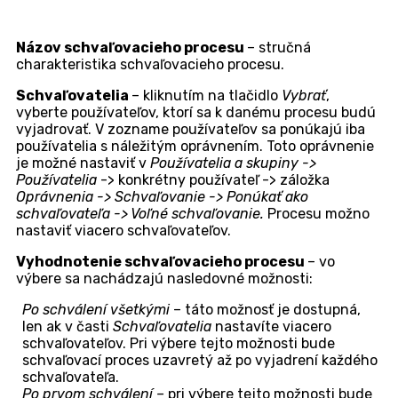
kliknutí na modul sa zobrazí zoznam schvaľovacích
procesov. Pre založenie voľného schvaľovacieho
procesu kliknite na tlačidlo
+ Vytvoriť proces voľného
schvaľovania
, ktoré sa nachádza v pravom hornom
rohu zoznamu. Ak sa tlačidlo nezobrazuje,
skontrolujte, či má používateľ oprávnenie na
vytváranie voľných schvaľovacích procesov
(
Používatelia a skupiny -> Používatelia
-> konkrétny
používateľ -> záložka
Oprávnenia -> Schvaľovanie ->
Voľné schvaľovanie – záznamy.)
Tlačidlo pre vytvorenie voľného schvaľovacieho pro