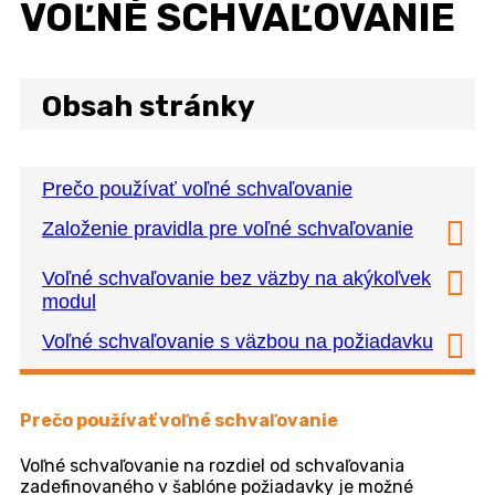
Cenník
O nás
Spoznajte nás
Kontakt
Referencie
Začať zadarmo