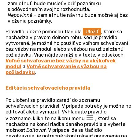
schvaľovanie vyberte možnosť
Voľné schvaľovanie
.
Názov
– názov, pod ktorým sa dané pravidlo bude
zobrazovať v zozname schvaľovacích pravidiel. Slúži
na stručnú charakterizáciu pravidla. Názov sa
neprenáša do samotného schvaľovacieho procesu.
Popis
– pole pre vloženie detailnejších informácií
o schvaľovacom pravidle. Vyplnenie tohto poľa nie je
povinné. Popis sa neprenáša do samotného
schvaľovacieho procesu.
Spôsob schvaľovania –
pri zakladaní pravidla pre
voľné schvaľovanie sa automaticky vyplní možnosť
Paralelne
. Znamená to, že ak schvaľovací proces
voľného schvaľovania bude viazaný na viacerých
schvaľovateľov, každý z nich sa k schvaľovaniu bude
môcť vyjadriť, bez ohľadu na to, či sa pred ním už
vyjadrili iní schvaľovatelia. Čiže poradie, v akom sa
jednotlivý schvaľovatelia k procesu vyjadria, nie je
ničím obmedzený. Toto nastavenie v prípade voľného
schvaľovania nie je možné meniť.
Poznámka pre schválenie