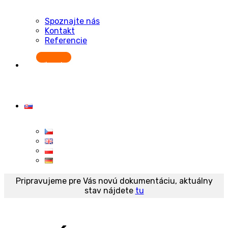
Novinky
Nové verzie
Prehľad aktualizácií
Blog
Napísali o nás
Produkt
CDESK v kocke
Naše moduly
NIS2 a ZokB
Prípadové štúdie
Nová dokumentácia
BETA
Stará dokumentácia
Downloads