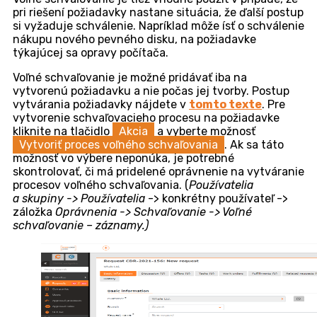
zatvoríte bez uloženia procesu.
Vyjadrenie sa ku voľnému schvaľovaniu bez
väzby
Po uložení, sa voľný schvaľovací proces zobrazí
v zozname Schvaľovacích procesov v
Schvaľovanie ->
Schvaľovacie procesy
. Po otvorení záznamu sa
zobrazí formulár, ktorý obsahuje detail schvaľovacieho
procesu a časť
Kroky schvaľovania
, kde sa vybraní
používatelia vyjadrujú k schvaľovaniu. Na akceptáciu
kroku schvaľovania slúži tlačidlo
Akceptovať
. Po
kliknutí na tlačidlo
Zamietnuť
sa krok schvaľovania
za daného používateľa zamietne. Povinnosť vloženia
poznámky k akceptácii / zamietnutiu závisí od
nastavení šablóny
voľného schvaľovania.
Formulár voľného schvaľovacieho procesu a časť, v k
vyjadrujú k procesu