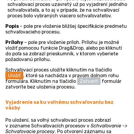
Po kliknutí na tlačidlo sa zobrazí formulár pre zadanie
parametrov schvaľovacieho procesu.
Formulár pre vytvorenie voľného schvaľovacieho pr
Názov schvaľovacieho procesu
– stručná
charakteristika schvaľovacieho procesu.
Schvaľovatelia
– kliknutím na tlačidlo
Vybrať
,
vyberte používateľov, ktorí sa k danému procesu budú
vyjadrovať. V zozname používateľov sa ponúkajú iba
používatelia s náležitým oprávnením. Toto oprávnenie
je možné nastaviť v
Používatelia a skupiny ->
Používatelia
-> konkrétny používateľ -> záložka
Oprávnenia -> Schvaľovanie -> Ponúkať ako
schvaľovateľa -> Voľné schvaľovanie.
Procesu možno
nastaviť viacero schvaľovateľov.