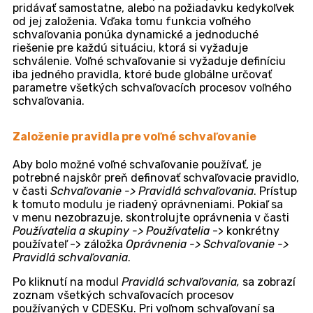
Pripravujeme pre Vás novú dokumentáciu, aktuálny
stav nájdete
tu
VOĽNÉ SCHVAĽOVANIE
Obsah stránky
Prečo používať voľné schvaľovanie
Založenie pravidla pre voľné schvaľovanie
Voľné schvaľovanie bez väzby na akýkoľvek
modul