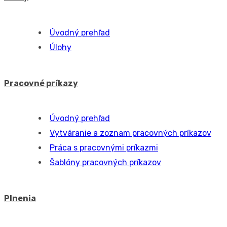
Zoznam požiadaviek
Práca s požiadavkami - zákazník
Práca s požiadavkami – operátor
Pravidelné požiadavky
Katalóg požiadaviek
Videoukážky o práci s požiadavkami
Oprávnenia a prístupy k požiadavkám
Zákazky
Úvodný prehľad
Zákazky
Účtovanie
Fakturácia