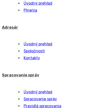
Vystavené faktúry
Skladové doklady
Prijaté faktúry a bločky
Evidencia objednávok
Úlohy
Úvodný prehľad
Úlohy
Pracovné príkazy
Úvodný prehľad
Vytváranie a zoznam pracovných príkazov