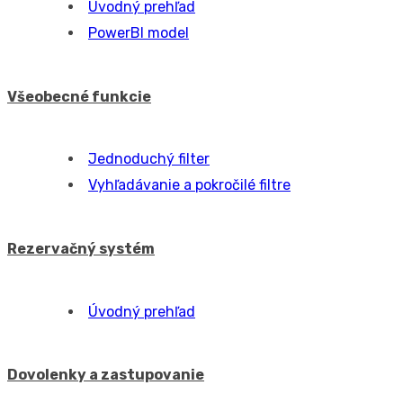
Nový kalendár - krátky manuál
Cenníky
Úvodný prehľad
Zmluvy
Úvodní přehled
Znalostná báza