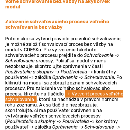
Editácia schvaľovacieho pravidla
Po uložení sa pravidlo zaradí do zoznamu
schvaľovacích pravidiel. V prípade potreby je možné ho
editovať alebo vymazať. Vyhľadajte pravidlo
v zozname, kliknite na ikonu menu
, ktorá sa
nachádza na konci riadka daného pravidla a vyberte
možnosť
Editovať
. V prípade, že sa tlačidlo
nezobrazuje, je potrebné skontrolovať oprávnenia na
editáciu v
Používatelia a skupiny -> Používatelia
->
konkrétny používateľ -> záložka
Oprávnenia ->
Schvaľovanie -> Pravidlá schvaľovania
.
Editácia schvaľovacieho pravidla
Po kliknutí na možnosť Editovať sa zobrazí formulár
ako pri zadávaní pravidla. Editovať ej možné všetky
polia okrem
Skupina pravidiel
a
Spôsob schvaľovania
.
Vykonané zmeny uložíte pomocou tlačidla
Uložiť
v pravom dolnom rohu. Ak si prajete pravidlo vymazať,