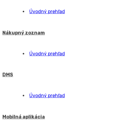
Úvodný prehľad
Znalostná báza
Reporting a Power BI
Úvodný prehľad
PowerBI model
Všeobecné funkcie
Jednoduchý filter
Vyhľadávanie a pokročilé filtre
Rezervačný systém