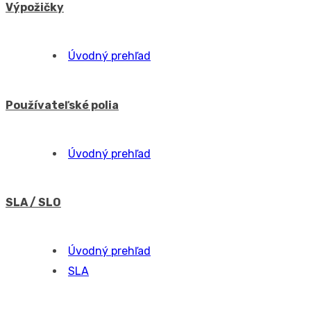
Spracovanie správ
Úvodný prehľad
Spracovanie správ
Pravidlá spracovania
Konfiguračná databáza, CMDB
Úvodný prehľad
CI List
CI Main groups
CI Types
Volitelné vlastnosti