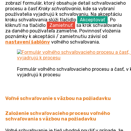
Vyhodnotenie schvaľovacieho procesu
– vo
výbere sa nachádzajú nasledovné možnosti:
Po schválení všetkými
– táto možnosť je dostupná,
len ak v časti
Schvaľovatelia
nastavíte viacero
schvaľovateľov. Pri výbere tejto možnosti bude
schvaľovací proces uzavretý až po vyjadrení každého
schvaľovateľa.
Po prvom schválení –
pri výbere tejto možnosti bude
schvaľovací proces uzavretý už po vyjadrení jedného
schvaľovateľa, a to aj v prípade, že na schvaľovací
proces bolo vybraných viacero schvaľovateľov.
Popis
– pole pre vloženie bližšej špecifikácie predmetu
schvaľovacieho procesu.
Prílohy
– pole pre vloženie príloh. Prílohu je možné
vložiť pomocou funkcie Drag&Drop, alebo po kliknutí
do poľa sa zobrazí prieskumník, v ktorom vyberiete
požadovanú prílohu.
Schvaľovací proces uložíte kliknutím na tlačidlo
Uložiť
, ktoré sa nachádza v pravom dolnom rohu
formulára. Kliknutím na tlačidlo
Zatvoriť
formulár