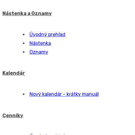
SLA / SLO
Úvodný prehľad
SLA
Účtovanie
Univerzálne účtovánie cez zákazky
Práca, ktorú nechcete zúčtovať
Ponuky
Úvodný prehľad