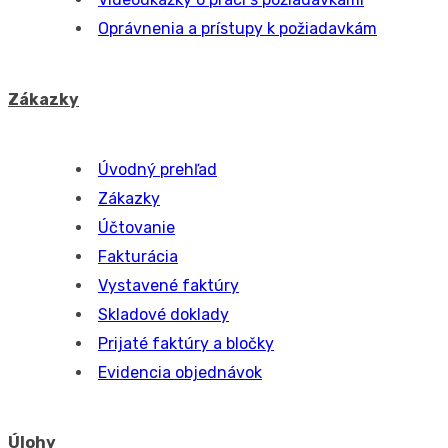
Voľný schvaľovací proces na požiadavke
Po kliknutí na toto tlačidlo sa zobrazí formulár pre
vyjadrenie sa k danému procesu. Formulár je rovnaký,
ako pri voľnom schvaľovacom procese, ktorý nie je
naviazaný na žiaden modul. Viac informácii nájdete
v
texte vyššie
.
Search for:
Dokumentácia
Požiadavky
Úvodný prehľad