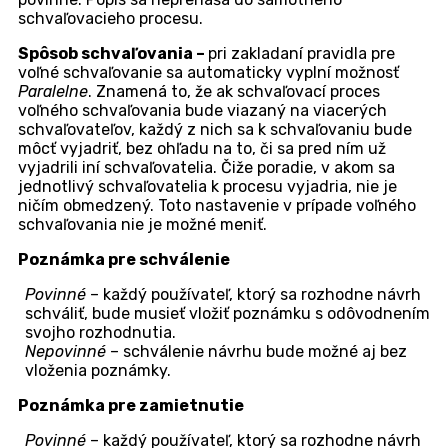
Tlačidlo pre vytvorenie nového schvaľovacieho pro
Po kliknutí na tlačidlo sa zobrazí formulár obsahujúci
nasledujúce polia:
Definícia pravidla pre voľné schvaľovanie
Skupina pravidiel –
pri zakladaní pravidla pre voľné