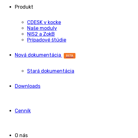
Spravovať {vendor_count} dodávateľov
Prečítajte si viac o týchto účeloch
Iste, súhlasím
Asi radšej nie
Zobraziť predvoľby
Zobraziť predvoľby
Uložiť predvoľby
Vyhlásenie o ochrane osobných údajov
+421 905 779 587