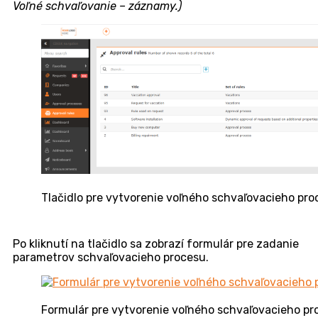
kliknite na tlačidlo
Zmazať
, ktoré sa tiež nachádza
v pravom dolnom rohu. Tlačidlo na odstránenie
pravidla sa zobrazuje iba používateľom s oprávnením
na vymazávanie pravidiel. Toto oprávnenie je možné
nastaviť v
Používatelia a skupiny -> Používatelia
->
konkrétny používateľ -> záložka
Oprávnenia ->
Schvaľovanie -> Pravidlá schvaľovania
.
Voľné schvaľovanie bez väzby na akýkoľvek
modul
Založenie schvaľovacieho procesu voľného
schvaľovania bez väzby
Potom ako sa vytvorí pravidlo pre voľné schvaľovanie,
je možné založiť schvaľovací proces bez väzby na
modul v CDESKu. Pre vytvorenie takéhoto
schvaľovacieho procesu prejdite do
Schvaľovanie ->
Schvaľovacie procesy
. Pokiaľ sa modul v menu
nezobrazuje, skontrolujte oprávnenia v časti
Používatelia a skupiny -> Používatelia
-> konkrétny
používateľ -> záložka
Oprávnenia -> Schvaľovanie.
Po