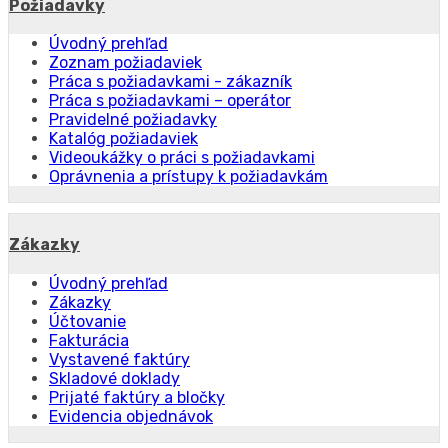
Požiadavky
Úvodný prehľad
Zoznam požiadaviek
Práca s požiadavkami - zákazník
Práca s požiadavkami – operátor
Pravidelné požiadavky
Katalóg požiadaviek
Videoukážky o práci s požiadavkami
Oprávnenia a prístupy k požiadavkám
Zákazky
Úvodný prehľad
Zákazky
Účtovanie
Fakturácia
Vystavené faktúry
Skladové doklady
Prijaté faktúry a bločky
Evidencia objednávok