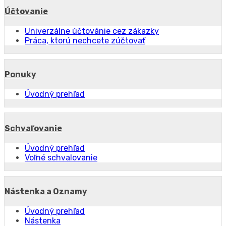
Účtovanie
Univerzálne účtovánie cez zákazky
Práca, ktorú nechcete zúčtovať
Ponuky
Úvodný prehľad
Schvaľovanie
Úvodný prehľad
Voľné schvalovanie
Nástenka a Oznamy
Úvodný prehľad
Nástenka