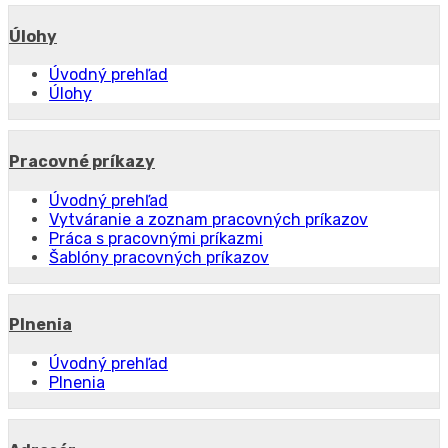
Úlohy
Úvodný prehľad
Úlohy
Pracovné príkazy
Úvodný prehľad
Vytváranie a zoznam pracovných príkazov
Práca s pracovnými príkazmi
Šablóny pracovných príkazov
Plnenia
Úvodný prehľad
Plnenia