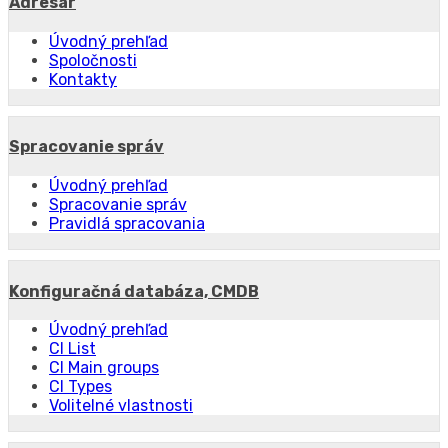
Adresár
Úvodný prehľad
Spoločnosti
Kontakty
Spracovanie správ
Úvodný prehľad
Spracovanie správ
Pravidlá spracovania
Konfiguračná databáza, CMDB
Úvodný prehľad
CI List
CI Main groups
CI Types
Volitelné vlastnosti