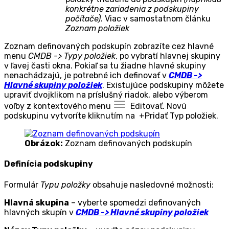
konkrétne zariadenia z podskupiny
počítače)
. Viac v samostatnom článku
Zoznam položiek
Zoznam definovaných podskupín zobrazíte cez hlavné
menu
CMDB -> Typy položiek
, po vybratí hlavnej skupiny
v ľavej časti okna. Pokiaľ sa tu žiadne hlavné skupiny
nenachádzajú, je potrebné ich definovať v
CMDB ->
Hlavné skupiny položiek
. Existujúce podskupiny môžete
upraviť dvojklikom na príslušný riadok, alebo výberom
voľby z kontextového menu
Editovať
. Novú
podskupinu vytvoríte kliknutím na
+Pridať Typ položiek
.
Obrázok:
Zoznam definovaných podskupín
Definícia podskupiny
Formulár
Typu položky
obsahuje nasledovné možnosti:
Hlavná skupina
– vyberte spomedzi definovaných
hlavných skupín v
CMDB -> Hlavné skupiny položiek