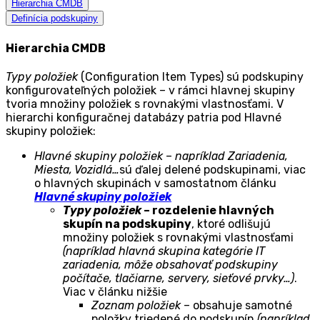
Hierarchia CMDB
Definícia podskupiny
Hierarchia CMDB
Typy položiek
(Configuration Item Types) sú podskupiny
konfigurovateľných položiek – v rámci hlavnej skupiny
tvoria množiny položiek s rovnakými vlastnosťami. V
hierarchi konfiguračnej databázy patria pod Hlavné
skupiny položiek:
Hlavné skupiny položiek
–
napríklad Zariadenia,
Miesta, Vozidlá…
sú ďalej delené podskupinami, viac
o hlavných skupinách v samostatnom článku
Hlavné skupiny položiek
Typy položiek
– rozdelenie hlavných
skupín na podskupiny
, ktoré odlišujú
množiny položiek s rovnakými vlastnosťami
(napríklad hlavná skupina kategórie IT
zariadenia, môže obsahovať podskupiny
počítače, tlačiarne, servery, sieťové prvky…)
.
Viac v článku nižšie
Zoznam položiek
– obsahuje samotné
položky triedené do podskupín
(napríklad