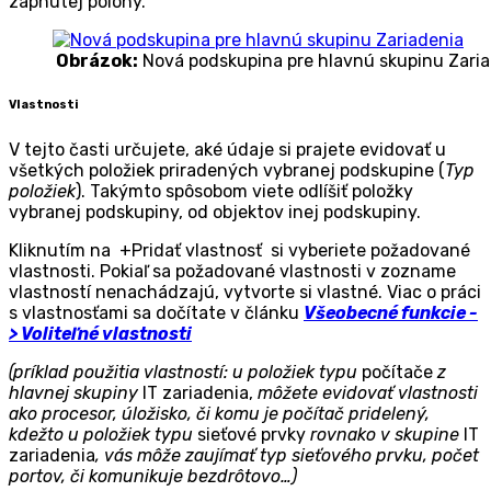
zapnutej polohy.
Obrázok:
Nová podskupina pre hlavnú skupinu Zari
Vlastnosti
V tejto časti určujete, aké údaje si prajete evidovať u
všetkých položiek priradených vybranej podskupine (
Typ
položiek
). Takýmto spôsobom viete odlíšiť položky
vybranej podskupiny, od objektov inej podskupiny.
Kliknutím na
+Pridať vlastnosť
si vyberiete požadované
vlastnosti. Pokiaľ sa požadované vlastnosti v zozname
vlastností nenachádzajú, vytvorte si vlastné. Viac o práci
s vlastnosťami sa dočítate v článku
Všeobecné funkcie -
> Voliteľné vlastnosti
(príklad použitia vlastností: u položiek typu
počítače
z
hlavnej skupiny
IT zariadenia,
môžete evidovať vlastnosti
ako procesor, úložisko, či komu je počítač pridelený,
kdežto u položiek typu
sieťové prvky
rovnako v skupine
IT
zariadenia
, vás môže zaujímať typ sieťového prvku, počet
portov, či komunikuje bezdrôtovo…)