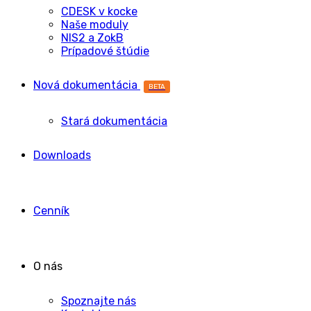
CDESK v kocke
Naše moduly
NIS2 a ZokB
Prípadové štúdie
Nová dokumentácia
BETA
Stará dokumentácia
Downloads
Cenník
O nás
Spoznajte nás