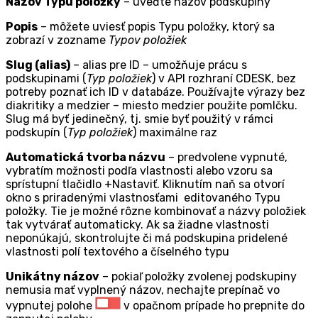
Názov Typu položky
– uveďte názov podskupiny
Popis
– môžete uviesť popis Typu položky, ktorý sa
zobrazí v zozname
Typov položiek
Slug (alias)
– alias pre ID – umožňuje prácu s
podskupinami (
Typ položiek
) v API rozhraní CDESK, bez
potreby poznať ich ID v databáze. Používajte výrazy bez
diakritiky a medzier – miesto medzier použite pomlčku.
Slug má byť jedinečný, tj. smie byť použitý v rámci
podskupín (
Typ položiek
) maximálne raz
Automatická tvorba názvu
– predvolene vypnuté,
vybratím možnosti podľa vlastnosti alebo vzoru sa
sprístupní tlačidlo
+Nastaviť
. Kliknutím naň sa otvorí
okno s priradenými vlastnosťami editovaného Typu
položky. Tie je možné rôzne kombinovať a názvy položiek
tak vytvárať automaticky. Ak sa žiadne vlastnosti
neponúkajú, skontrolujte či má podskupina pridelené
vlastnosti polí textového a číselného typu
Unikátny názov
– pokiaľ položky zvolenej podskupiny
nemusia mať vyplnený názov, nechajte prepínač vo
vypnutej polohe
v opačnom prípade ho prepnite do