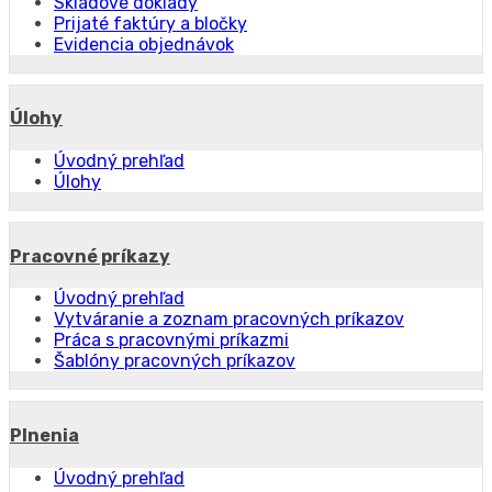
Skladové doklady
Prijaté faktúry a bločky
Evidencia objednávok
Úlohy
Úvodný prehľad
Úlohy
Pracovné príkazy
Úvodný prehľad
Vytváranie a zoznam pracovných príkazov
Práca s pracovnými príkazmi
Šablóny pracovných príkazov
Plnenia
Úvodný prehľad