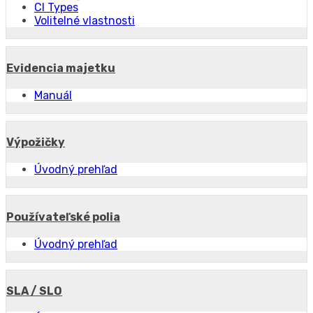
CI Types
Volitelné vlastnosti
Evidencia majetku
Manuál
Výpožičky
Úvodný prehľad
Používateľské polia
Úvodný prehľad
SLA / SLO