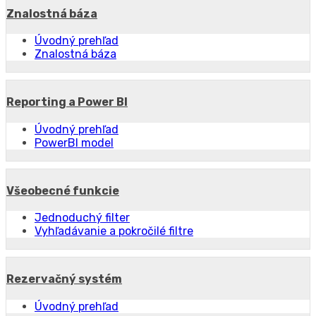
Znalostná báza
Úvodný prehľad
Znalostná báza
Reporting a Power BI
Úvodný prehľad
PowerBI model
Všeobecné funkcie
Jednoduchý filter
Vyhľadávanie a pokročilé filtre
Rezervačný systém
Úvodný prehľad