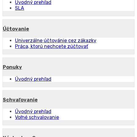
Úvodný prehľad
SLA
Účtovanie
Univerzálne účtovánie cez zákazky
Práca, ktorú nechcete zúčtovať
Ponuky
Úvodný prehľad
Schvaľovanie
Úvodný prehľad
Voľné schvalovanie