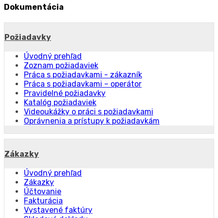
Dokumentácia
Požiadavky
Úvodný prehľad
Zoznam požiadaviek
Práca s požiadavkami - zákazník
Práca s požiadavkami – operátor
Pravidelné požiadavky
Katalóg požiadaviek
Videoukážky o práci s požiadavkami
Oprávnenia a prístupy k požiadavkám
Zákazky
Úvodný prehľad
Zákazky
Účtovanie
Fakturácia
Vystavené faktúry