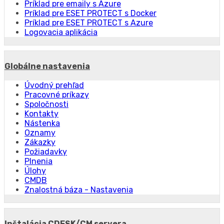
Príklad pre emaily s Azure
Príklad pre ESET PROTECT s Docker
Príklad pre ESET PROTECT s Azure
Logovacia aplikácia
Globálne nastavenia
Úvodný prehľad
Pracovné príkazy
Spoločnosti
Kontakty
Nástenka
Oznamy
Zákazky
Požiadavky
Plnenia
Úlohy
CMDB
Znalostná báza - Nastavenia
Inštalácia CDESK/CM servera