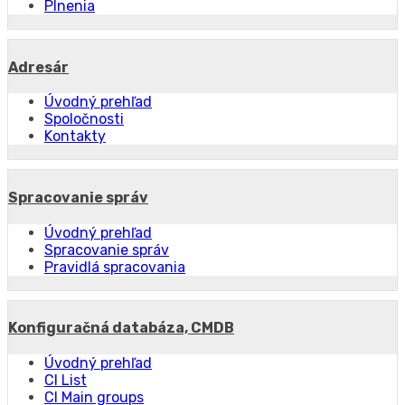
Plnenia
Adresár
Úvodný prehľad
Spoločnosti
Kontakty
Spracovanie správ
Úvodný prehľad
Spracovanie správ
Pravidlá spracovania
Konfiguračná databáza, CMDB
Úvodný prehľad
CI List
CI Main groups